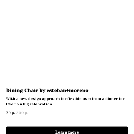
Dining Chair by esteban+moreno
With a new design approach for flexible use: from a dinner for
two to a big celebration.
79
р.
200
р.
Learn more